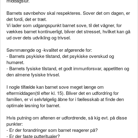
middagslur.
Barnets søvnbehov skal respekteres. Sover det om dagen, er
det fordi, det er træt.
Vi lader som udgangspunkt barnet sove, til det vågner, for
vækkes barnet kontinuerligt, bliver det stresset, hvilket kan gå
ud over dets udvikling og trivsel.
Søvnmængde og -kvalitet er afgørende for:
- Barnets psykiske tilstand, det psykiske overskud og
humøret.
- Barnets fysiske tilstand, et godt immunforsvar, appetitten og
den almene fysiske trivsel.
I nogle tilfælde kan barnet sove meget længe om
eftermiddagen(til efter kl. 15). Bliver det en udfordring for
familien, er vi selvfølgelig åbne for i fællesskab at finde den
optimale løsning for barnet.
Hvis putning om aftenen er udfordrende, så kig evt. på disse
punkter:
- Er der forandringer som barnet reagerer på?
- Er der faste putteritualer?