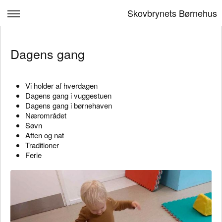
Skovbrynets Børnehus
VELKOMMEN
Dagens gang
Dagens gang
Madordning
Vi holder af hverdagen
Dagens gang i vuggestuen
Børn & læring
Dagens gang i børnehaven
Nærområdet
Kontakt
Søvn
Aften og nat
Alle de voksne
Traditioner
Ferie
Log ind