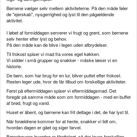
Børnene vælger selv mellem aktiviteterne. På den måde føler
de "ejerskab", nysgerrighed og lyst til den pågældende
aktivitet.
I løbet af formiddagen serverer vi frugt og grønt, som børnene
selv henter efter lyst og behov.
På den måde kan de blive i legen uden afbrydelser.
Til frokost spiser vi mad fra vores eget køkken.
Vi sidder i små grupper og snakker - måske læser vi en
historie.
De børn, som har brug for en lur, bliver puttet efter frokost.
Resten leger ude, hvor de får tilbud om forskellige aktiviteter.
Først på eftermiddagen spiser vi eftermiddagsmad. Det
foregår på samme måde som om formiddagen - med en buffet
af brød, frugt og vand.
Huset er åbent, og børnene kan frit deltage i det, de har lyst til.
Når forældrene kommer for at hente, snakker vi lidt om,
hvordan dagen er gået og siger farvel.
Børnehavens hverdag er tilrettelagt, så der laves forskellige