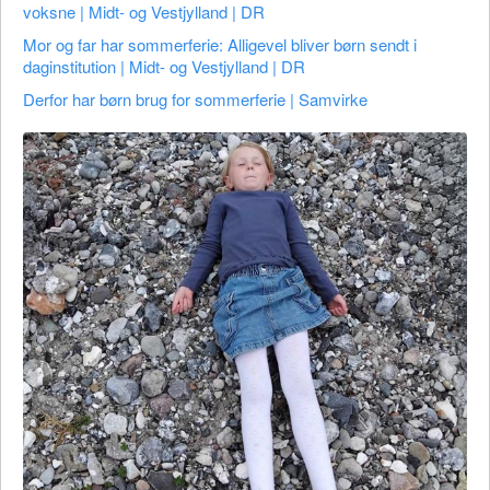
voksne | Midt- og Vestjylland | DR
Mor og far har sommerferie: Alligevel bliver børn sendt i
daginstitution | Midt- og Vestjylland | DR
Derfor har børn brug for sommerferie | Samvirke