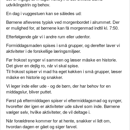
udviklingstrin og behov.
En dag i vuggestuen kan se således ud:
Børnene afleveres typisk ved morgenbordet i alrummet. Der
er mulighed for, at børnene kan få morgenmad indtil kl. 7:50.
Efterfølgende går vi i andre rum eller udenfor.
Formiddagsmaden spises i små grupper, og derefter laver vi
aktiviteter i de forskellige læringsmiljøer.
Før frokost synger vi sammen og læser måske en historie.
Det giver en dejlig ro, når vi skal spise.
Til frokost spiser vi mad fra eget køkken i små grupper, læser
måske en historie og snakker.
Vi leger inde eller ude - og de børn, der har behov for en
middagslur, bliver puttet.
Først på eftermiddagen spiser vi eftermiddagsmad og synger,
hvorefter der igen er aktiviteter ude såvel som inde. Børnene
vælger selv, hvilke aktiviteter, de vil deltage i.
Når forældrene kommer for at hente, snakker vi lidt om,
hvordan dagen er gået og siger farvel.